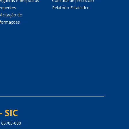
erguntas e Respostas
Consulta de protocolo
equentes
Relatório Estatístico
licitação de
nformações
- SIC
: 65705-000