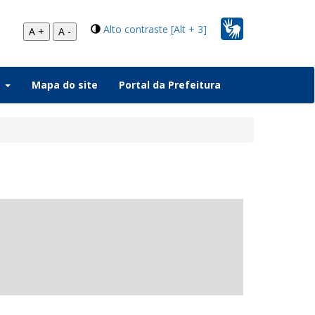
Alto contraste [Alt + 3]
A +
A -
a
Mapa do site
Portal da Prefeitura