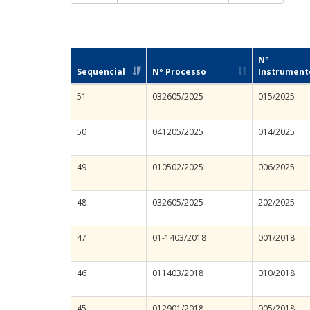
Nº
Sequencial
Nº Processo
Instrument
51
032605/2025
015/2025
50
041205/2025
014/2025
49
010502/2025
006/2025
48
032605/2025
202/2025
47
01-1403/2018
001/2018
46
011403/2018
010/2018
45
012901/2018
005/2018