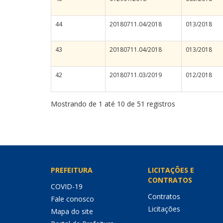
44
20180711.04/2018
013/2018
43
20180711.04/2018
013/2018
42
20180711.03/2019
012/2018
Mostrando de 1 até 10 de 51 registros
PREFEITURA
LICITAÇÕES E
CONTRATOS
COVID-19
Contratos
Fale conosco
Licitações
Mapa do site