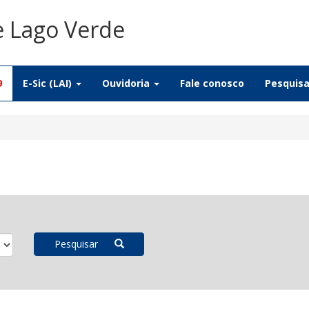
e Lago Verde
9
E-Sic (LAI)
Ouvidoria
Fale conosco
Pesquis
Pesquisar