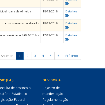
cipal Joana de Almeida
18/12/2018
Detalhes
ordo com convenio celebrado
18/12/2018
Detalhes
 o convênio n 8.024/2018 -
17/12/2018
Detalhes
Anterior
1
2
3
4
5
6
Próximo
SIC (LAI)
OUVIDORIA
nsulta de protocolo
Registro de
latório Estatístico
manifestação
gislação Federal
Regulamentação