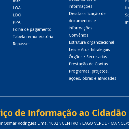
RGF
P
informações
LOA
fr
Desclassificação de
LDO
So
documentos e
PPA
I
informações
Folha de pagamento
Convênios
Tabela remuneratória
Estrutura organizacional
Repasses
Leis e Atos Infralegais
Órgãos \ Secretarias
Prestação de Contas
Programas, projetos,
ações, obras e atividades
iço de Informação ao Cidadão 
or Osmar Rodrigues Lima, 1002 \ CENTRO \ LAGO VERDE - MA \ CEP