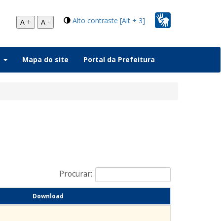
Alto contraste [Alt + 3]
A +
A -
a
Mapa do site
Portal da Prefeitura
Procurar:
Download