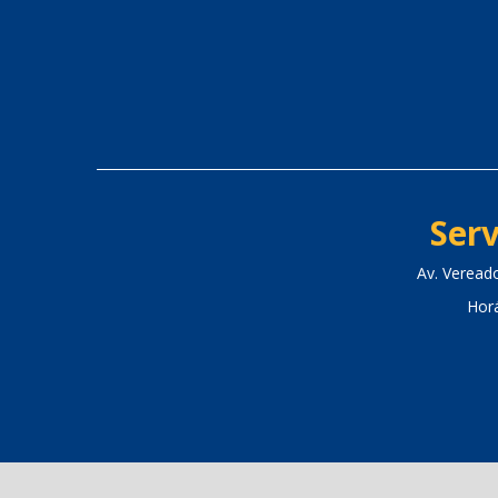
Serv
Av. Veread
Hor