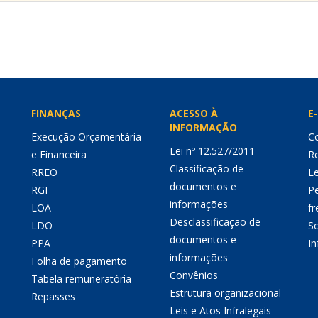
FINANÇAS
ACESSO À
E-
INFORMAÇÃO
Execução Orçamentária
Co
Lei nº 12.527/2011
e Financeira
Re
Classificação de
RREO
Le
documentos e
RGF
P
informações
LOA
fr
Desclassificação de
LDO
So
documentos e
PPA
I
informações
Folha de pagamento
Convênios
Tabela remuneratória
Estrutura organizacional
Repasses
Leis e Atos Infralegais