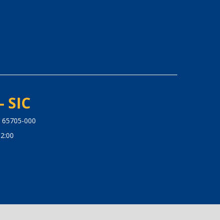
- SIC
: 65705-000
2:00