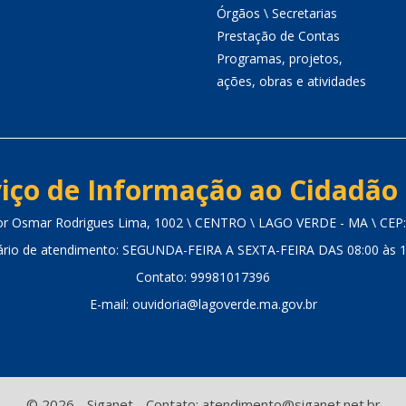
Órgãos \ Secretarias
Prestação de Contas
Programas, projetos,
ações, obras e atividades
iço de Informação ao Cidadão 
or Osmar Rodrigues Lima, 1002 \ CENTRO \ LAGO VERDE - MA \ CEP
ário de atendimento: SEGUNDA-FEIRA A SEXTA-FEIRA DAS 08:00 às 1
Contato: 99981017396
E-mail: ouvidoria@lagoverde.ma.gov.br
© 2026 - Siganet - Contato: atendimento@siganet.net.br