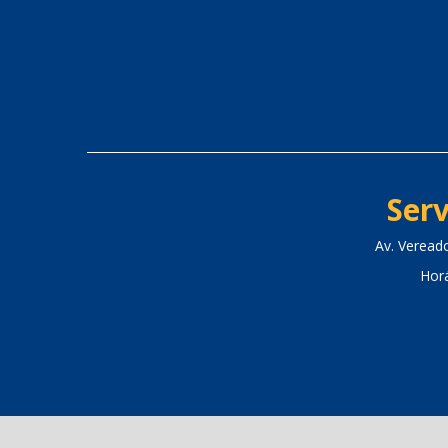
Serv
Av. Veread
Hor