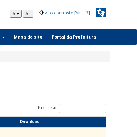
Alto contraste [Alt + 3]
A +
A -
a
Mapa do site
Portal da Prefeitura
Procurar
Download