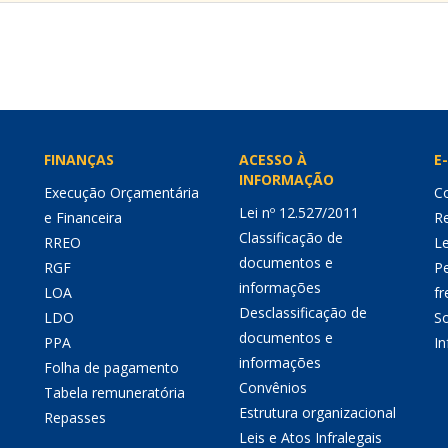
FINANÇAS
ACESSO À
E-
INFORMAÇÃO
Execução Orçamentária
Co
Lei nº 12.527/2011
e Financeira
Re
Classificação de
RREO
Le
documentos e
RGF
P
informações
LOA
fr
Desclassificação de
LDO
So
documentos e
PPA
I
informações
Folha de pagamento
Convênios
Tabela remuneratória
Estrutura organizacional
Repasses
Leis e Atos Infralegais