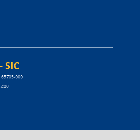
- SIC
: 65705-000
2:00