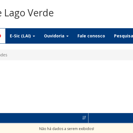
e Lago Verde
9
E-Sic (LAI)
Ouvidoria
Fale conosco
Pesquis
ades
Não há dados a serem exibidos!