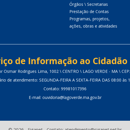
Órgãos \ Secretarias
Prestação de Contas
Programas, projetos,
ações, obras e atividades
iço de Informação ao Cidadão 
or Osmar Rodrigues Lima, 1002 \ CENTRO \ LAGO VERDE - MA \ CEP
ário de atendimento: SEGUNDA-FEIRA A SEXTA-FEIRA DAS 08:00 às 1
Contato: 99981017396
E-mail: ouvidoria@lagoverde.ma.gov.br
© 2026 - Siganet - Contato: atendimento@siganet.net.br