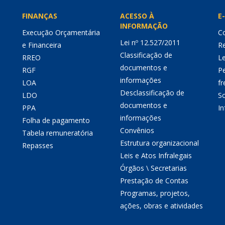
FINANÇAS
ACESSO À
E-
INFORMAÇÃO
Execução Orçamentária
Co
Lei nº 12.527/2011
e Financeira
Re
Classificação de
RREO
Le
documentos e
RGF
P
informações
LOA
fr
Desclassificação de
LDO
So
documentos e
PPA
I
informações
Folha de pagamento
Convênios
Tabela remuneratória
Estrutura organizacional
Repasses
Leis e Atos Infralegais
Órgãos \ Secretarias
Prestação de Contas
Programas, projetos,
ações, obras e atividades