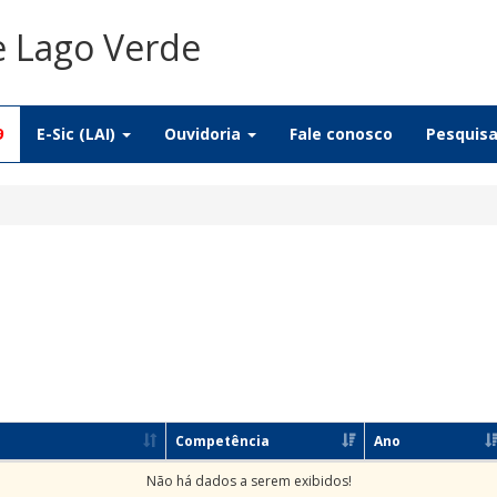
e Lago Verde
9
E-Sic (LAI)
Ouvidoria
Fale conosco
Pesquis
Competência
Ano
Não há dados a serem exibidos!