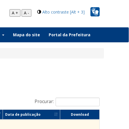
Alto contraste [Alt + 3]
A +
A -
a
Mapa do site
Portal da Prefeitura
Procurar:
Data de publicação
Download