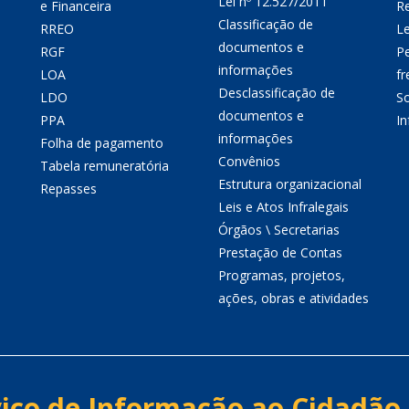
Lei nº 12.527/2011
e Financeira
Re
Classificação de
RREO
Le
documentos e
RGF
P
informações
LOA
fr
Desclassificação de
LDO
So
documentos e
PPA
I
informações
Folha de pagamento
Convênios
Tabela remuneratória
Estrutura organizacional
Repasses
Leis e Atos Infralegais
Órgãos \ Secretarias
Prestação de Contas
Programas, projetos,
ações, obras e atividades
iço de Informação ao Cidadão 