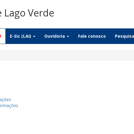
e Lago Verde
9
E-Sic (LAI)
Ouvidoria
Fale conosco
Pesquis
mações
formações