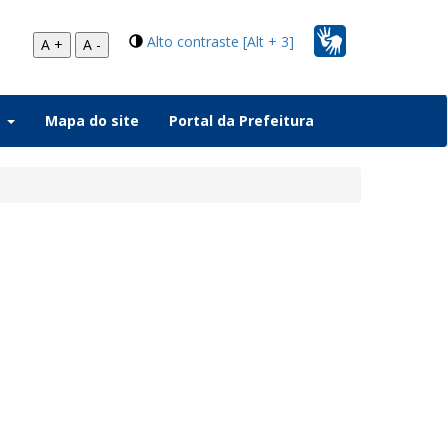
Alto contraste [Alt + 3]
A +
A -
a
Mapa do site
Portal da Prefeitura