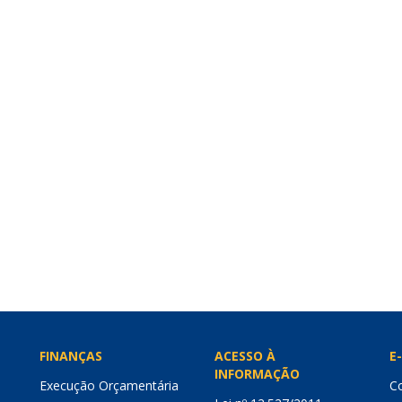
FINANÇAS
ACESSO À
E-
INFORMAÇÃO
Execução Orçamentária
Co