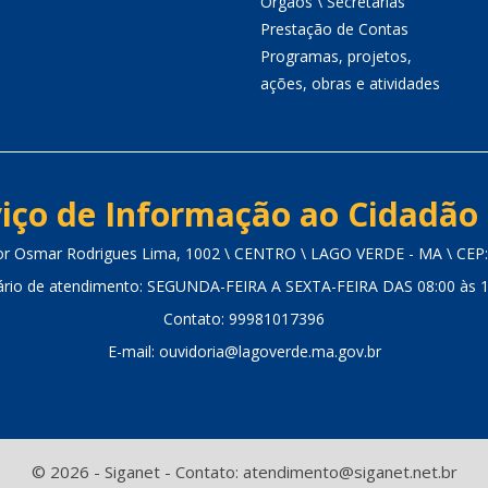
Órgãos \ Secretarias
Prestação de Contas
Programas, projetos,
ações, obras e atividades
iço de Informação ao Cidadão 
or Osmar Rodrigues Lima, 1002 \ CENTRO \ LAGO VERDE - MA \ CEP
ário de atendimento: SEGUNDA-FEIRA A SEXTA-FEIRA DAS 08:00 às 1
Contato: 99981017396
E-mail: ouvidoria@lagoverde.ma.gov.br
© 2026 - Siganet - Contato: atendimento@siganet.net.br