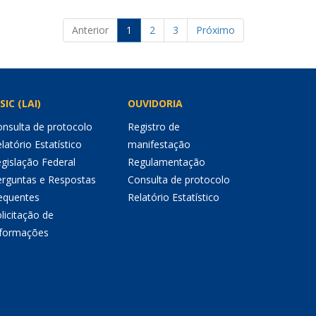
Anterior
1
2
3
Próximo
SIC (LAI)
OUVIDORIA
nsulta de protocolo
Registro de
latório Estatístico
manifestação
gislação Federal
Regulamentação
erguntas e Respostas
Consulta de protocolo
equentes
Relatório Estatístico
licitação de
nformações