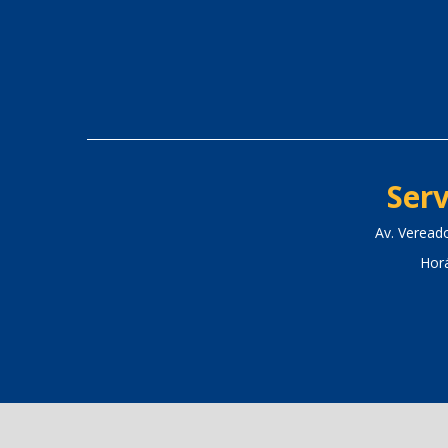
Serv
Av. Veread
Hor