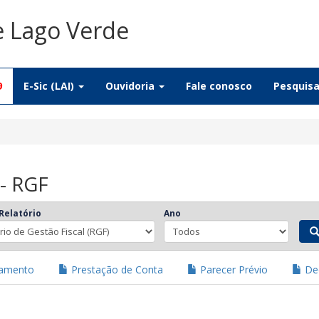
e Lago Verde
9
E-Sic (LAI)
Ouvidoria
Fale conosco
Pesquis
 - RGF
Relatório
Ano
jamento
Prestação de Conta
Parecer Prévio
Dec