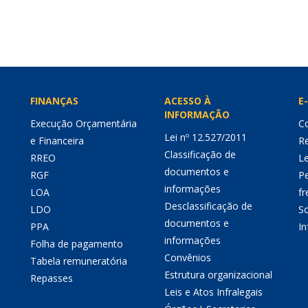
FINANÇAS
ACESSO À
E-
INFORMAÇÃO
Execução Orçamentária
Co
Lei nº 12.527/2011
e Financeira
Re
Classificação de
RREO
Le
documentos e
RGF
P
informações
LOA
fr
Desclassificação de
LDO
So
documentos e
PPA
I
informações
Folha de pagamento
Convênios
Tabela remuneratória
Estrutura organizacional
Repasses
Leis e Atos Infralegais