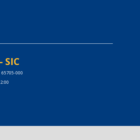
- SIC
: 65705-000
2:00